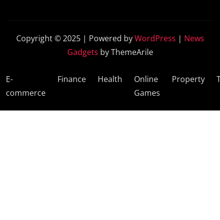
Copyright © 2025 | Powered by
WordPress
|
News
Gadgets
by ThemeArile
E-
Finance
Health
Online
Property
commerce
Games