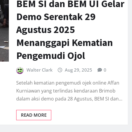
BEM SI dan BEM UI Gelar
Demo Serentak 29
Agustus 2025
Menanggapi Kematian
Pengemudi Ojol
Walter Clark
Aug 29, 2025
0
Setelah kematian pengemudi ojek online Affan
Kurniawan yang terlindas kendaraan Brimob
dalam aksi demo pada 28 Agustus, BEM SI dan…
READ MORE