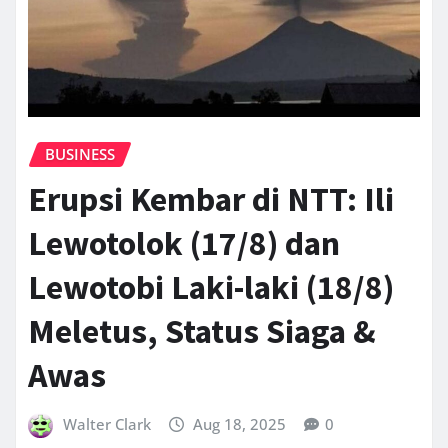
BUSINESS
Erupsi Kembar di NTT: Ili
Lewotolok (17/8) dan
Lewotobi Laki-laki (18/8)
Meletus, Status Siaga &
Awas
Walter Clark
Aug 18, 2025
0