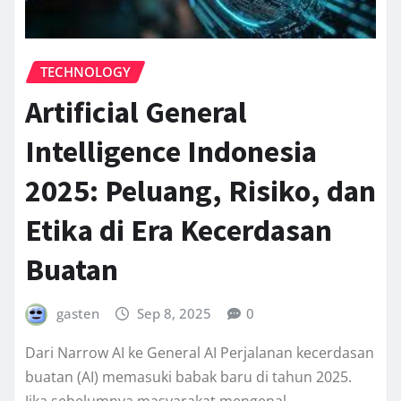
TECHNOLOGY
Artificial General
Intelligence Indonesia
2025: Peluang, Risiko, dan
Etika di Era Kecerdasan
Buatan
gasten
Sep 8, 2025
0
Dari Narrow AI ke General AI Perjalanan kecerdasan
buatan (AI) memasuki babak baru di tahun 2025.
Jika sebelumnya masyarakat mengenal…