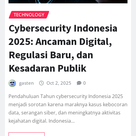
TECHNOLOGY
Cybersecurity Indonesia
2025: Ancaman Digital,
Regulasi Baru, dan
Kesadaran Publik
gasten
Oct 2, 2025
0
Pendahuluan Tahun cybersecurity Indonesia 2025
menjadi sorotan karena maraknya kasus kebocoran
data, serangan siber, dan meningkatnya aktivitas
kejahatan digital. Indonesia…