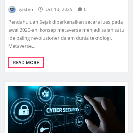
gasten
Oct 13, 2025
0
Pendahuluan Sejak diperkenalkan secara luas pada
awal 2020-an, konsep metaverse menjadi salah satu
ide paling revolusioner dalam dunia teknologi.
Metaverse…
READ MORE