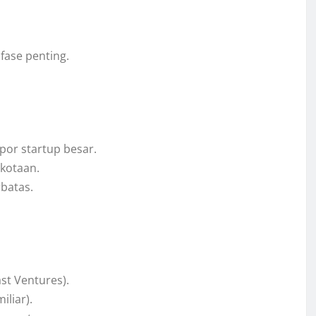
ase penting.
por startup besar.
kotaan.
rbatas.
st Ventures).
liar).