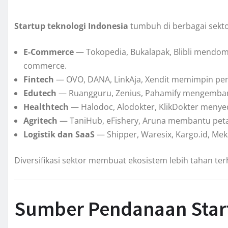
Startup teknologi Indonesia
tumbuh di berbagai sekto
E-Commerce
— Tokopedia, Bukalapak, Blibli mendomi
commerce.
Fintech
— OVO, DANA, LinkAja, Xendit memimpin pemba
Edutech
— Ruangguru, Zenius, Pahamify mengembangk
Healthtech
— Halodoc, Alodokter, KlikDokter menyed
Agritech
— TaniHub, eFishery, Aruna membantu peta
Logistik dan SaaS
— Shipper, Waresix, Kargo.id, Meka
Diversifikasi sektor membuat ekosistem lebih tahan t
Sumber Pendanaan Star