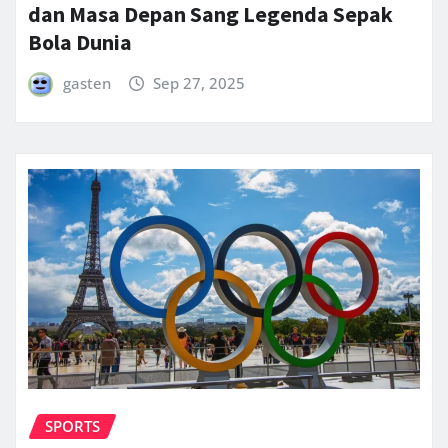
dan Masa Depan Sang Legenda Sepak
Bola Dunia
gasten
Sep 27, 2025
SPORTS