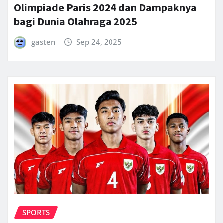
Olimpiade Paris 2024 dan Dampaknya
bagi Dunia Olahraga 2025
gasten
Sep 24, 2025
SPORTS