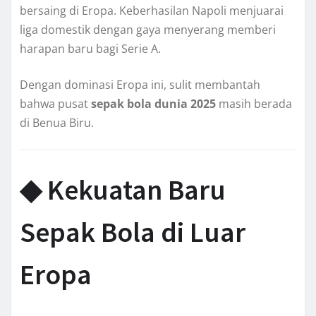
bersaing di Eropa. Keberhasilan Napoli menjuarai
liga domestik dengan gaya menyerang memberi
harapan baru bagi Serie A.
Dengan dominasi Eropa ini, sulit membantah
bahwa pusat
sepak bola dunia 2025
masih berada
di Benua Biru.
◆ Kekuatan Baru
Sepak Bola di Luar
Eropa