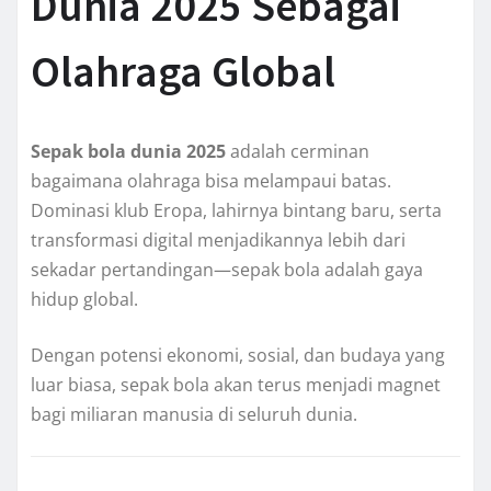
Dunia 2025 Sebagai
Olahraga Global
Sepak bola dunia 2025
adalah cerminan
bagaimana olahraga bisa melampaui batas.
Dominasi klub Eropa, lahirnya bintang baru, serta
transformasi digital menjadikannya lebih dari
sekadar pertandingan—sepak bola adalah gaya
hidup global.
Dengan potensi ekonomi, sosial, dan budaya yang
luar biasa, sepak bola akan terus menjadi magnet
bagi miliaran manusia di seluruh dunia.