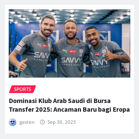
SPORTS
Dominasi Klub Arab Saudi di Bursa
Transfer 2025: Ancaman Baru bagi Eropa
gasten
Sep 30, 2025