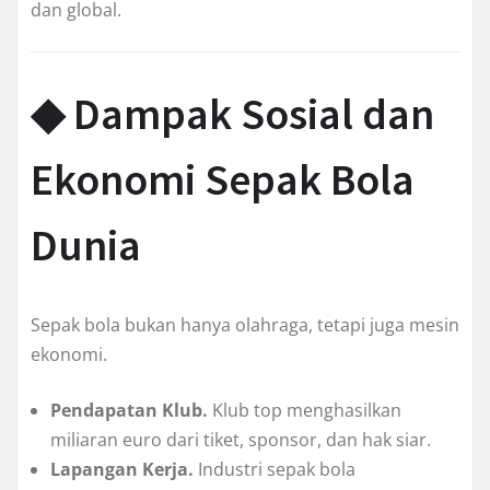
dan global.
◆ Dampak Sosial dan
Ekonomi Sepak Bola
Dunia
Sepak bola bukan hanya olahraga, tetapi juga mesin
ekonomi.
Pendapatan Klub.
Klub top menghasilkan
miliaran euro dari tiket, sponsor, dan hak siar.
Lapangan Kerja.
Industri sepak bola