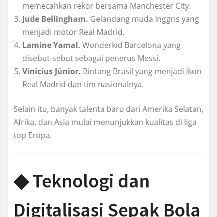
memecahkan rekor bersama Manchester City.
Jude Bellingham.
Gelandang muda Inggris yang
menjadi motor Real Madrid.
Lamine Yamal.
Wonderkid Barcelona yang
disebut-sebut sebagai penerus Messi.
Vinícius Júnior.
Bintang Brasil yang menjadi ikon
Real Madrid dan tim nasionalnya.
Selain itu, banyak talenta baru dari Amerika Selatan,
Afrika, dan Asia mulai menunjukkan kualitas di liga
top Eropa.
◆ Teknologi dan
Digitalisasi Sepak Bola