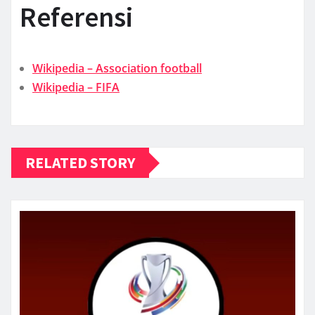
Referensi
Wikipedia – Association football
Wikipedia – FIFA
RELATED STORY