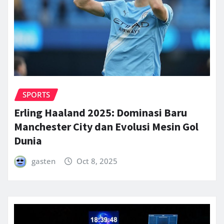
SPORTS
Erling Haaland 2025: Dominasi Baru
Manchester City dan Evolusi Mesin Gol
Dunia
gasten
Oct 8, 2025